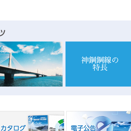
神鋼鋼線の
特長