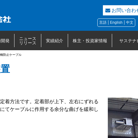
お問い合わ
言語
English
中文
ニュース
術開発
実績紹介
株主・投資家情報
サステナ
リリース
橋防止ケーブル
装置
定着方法です。定着部が上下、左右にずれる
にてケーブルに作用する余分な曲げを緩和し