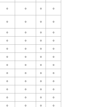
○
○
○
○
○
○
○
○
○
○
○
○
○
○
○
○
○
○
○
○
○
○
○
○
○
○
○
○
○
○
○
○
○
○
○
○
○
○
○
○
○
○
○
○
○
○
○
○