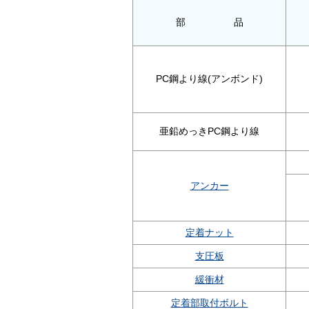
部 品
PC鋼より線(アンボンド)
亜鉛めっきPC鋼より線
アンカー
定着ナット
支圧板
緩衝材
定着部取付ボルト