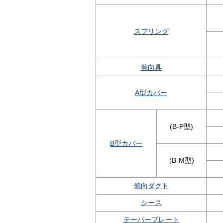
スプリング
偏向具
A型カバー
(B-P型)
B型カバー
(B-M型)
偏向ダクト
シース
テーパープレート