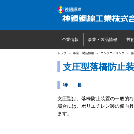
企業情報
事業・製品情報
技
トップ
＞
事業・製品情報
＞
エンジニアリング
＞
落
支圧型落橋防止
特 長
支圧型は、落橋防止装置の一般的な
場合には、ポリエチレン製の偏向具
ます。