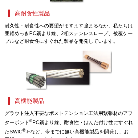
高耐食性製品
耐久性・耐食性への要望がますます強まるなか、私たちは
亜鉛めっきPC鋼より線、2相ステンレスロープ、被覆ケー
ブルなど耐食性にすぐれた製品を開発しています。
高機能製品
グラウト注入不要なポストテンション工法用緊張材のアフ
®
ターボンド
PC鋼より線、耐食性・はんだ付け性にすぐれ
®
たSWIC
-Fなど、今までに無い高機能製品を開発し、お