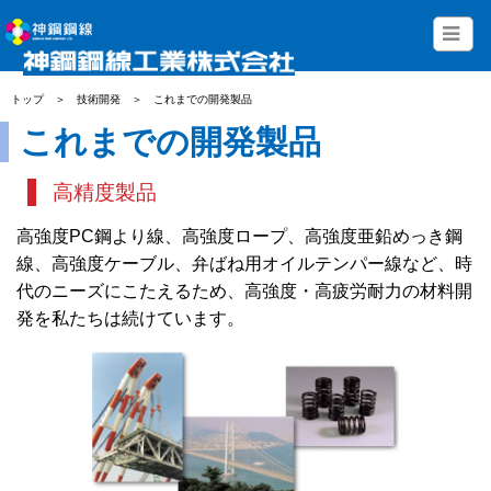
トップ
＞
技術開発
＞
これまでの開発製品
これまでの開発製品
高精度製品
高強度PC鋼より線、高強度ロープ、高強度亜鉛めっき鋼
線、高強度ケーブル、弁ばね用オイルテンパー線など、時
代のニーズにこたえるため、高強度・高疲労耐力の材料開
発を私たちは続けています。