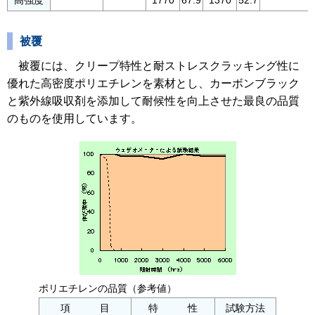
高強度
1770
67.9
1370
52.7
被覆
被覆には、クリープ特性と耐ストレスクラッキング性に
優れた高密度ポリエチレンを素材とし、カーボンブラック
と紫外線吸収剤を添加して耐候性を向上させた最良の品質
のものを使用しています。
ポリエチレンの品質（参考値）
項 目
特 性
試験方法