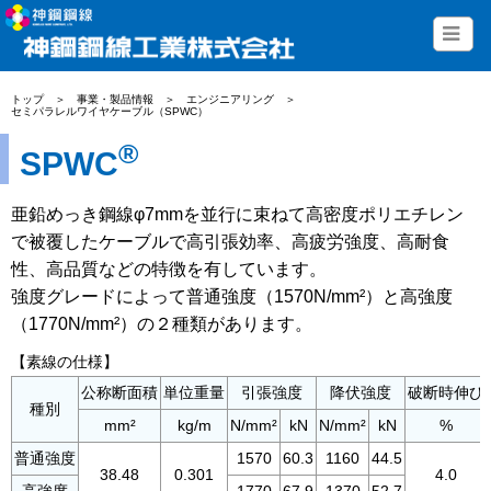
トップ
＞
事業・製品情報
＞
エンジニアリング
＞
セミパラレルワイヤケーブル（SPWC）
®
SPWC
亜鉛めっき鋼線φ7mmを並行に束ねて高密度ポリエチレン
で被覆したケーブルで高引張効率、高疲労強度、高耐食
性、高品質などの特徴を有しています。
強度グレードによって普通強度（1570N/mm²）と高強度
（1770N/mm²）の２種類があります。
【素線の仕様】
公称断面積
単位重量
引張強度
降伏強度
破断時伸び
種別
mm²
kg/m
N/mm²
kN
N/mm²
kN
%
普通強度
1570
60.3
1160
44.5
38.48
0.301
4.0