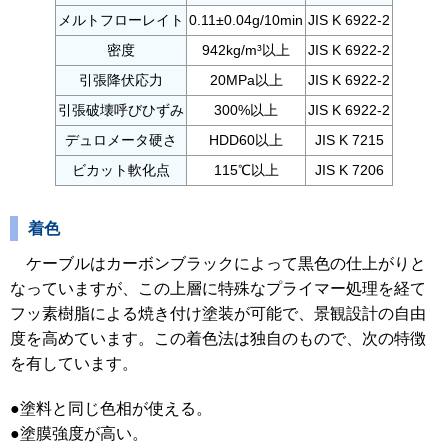
メルトフローレイト
0.11±0.04g/10min
JIS K 6922-2
密度
942kg/m³以上
JIS K 6922-2
引張降伏応力
20MPa以上
JIS K 6922-2
引張破壊呼びひずみ
300%以上
JIS K 6922-2
デュロメータ硬さ
HDD60以上
JIS K 7215
ビカット軟化点
115℃以上
JIS K 7206
着色
ケーブルはカーボンブラックによって黒色の仕上がりと
なっていますが、この上層に特殊なプライマー処理を経て
フッ素樹脂による焼き付け塗装が可能で、景観設計の自由
度を高めています。この着色法は独自のもので、次の特徴
を有しています。
●塗料と同じ色相が使える。
●塗膜強度が高い。