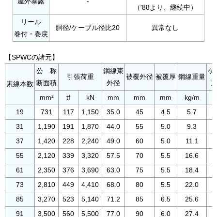
屋外暴露
-
（'88より、継続中）
リール
胴径/ケーブル径比20
異常なし
巻付・巻戻
【SPWCの諸元】
公 称
鋼線束
ケ
引張荷重
被覆外径
被覆厚
鋼線重量
断面積
外径
素線本数
mm²
tf
kN
mm
mm
mm
kg/m
19
731
117
1,150
35.0
45
4.5
5.7
31
1,190
191
1,870
44.0
55
5.0
9.3
37
1,420
228
2,240
49.0
60
5.0
11.1
55
2,120
339
3,320
57.5
70
5.5
16.6
61
2,350
376
3,690
63.0
75
5.5
18.4
73
2,810
449
4,410
68.0
80
5.5
22.0
85
3,270
523
5,140
71.2
85
6.5
25.6
91
3,500
560
5,500
77.0
90
6.0
27.4