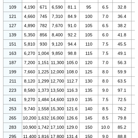
109
4,190
671
6,590
81.1
95
6.5
32.8
121
4,660
745
7,310
84.9
100
7.0
36.4
127
4,890
782
7,670
91.0
105
6.5
38.2
139
5,350
856
8,400
92.2
105
6.0
41.8
151
5,810
930
9,120
94.4
110
7.5
45.5
163
6,270
1,004
9,850
98.8
115
7.5
49.1
187
7,200
1,151
11,300
105.0
120
7.0
56.3
199
7,660
1,225
12,000
108.0
125
8.0
59.9
211
8,120
1,299
12,700
112.7
130
8.0
63.5
223
8,580
1,373
13,500
116.3
135
9.0
97.1
241
9,270
1,484
14,600
119.0
135
7.5
72.5
253
9,740
1,558
15,300
121.6
140
8.5
76.2
265
10,200
1,632
16,000
126.6
145
8.5
79.8
283
10,900
1,742
17,100
129.0
150
10.0
85.2
295
11,400
1,816
17,800
131.4
150
9.0
88.8