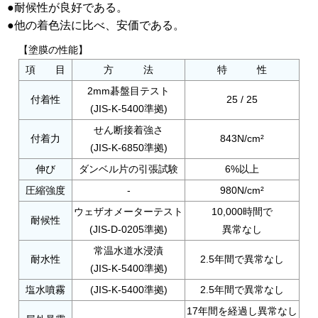
●耐候性が良好である。
●他の着色法に比べ、安価である。
【塗膜の性能】
項 目
方 法
特 性
2mm碁盤目テスト
付着性
25 / 25
(JIS-K-5400準拠)
せん断接着強さ
付着力
843N/cm²
(JIS-K-6850準拠)
伸び
ダンベル片の引張試験
6%以上
圧縮強度
-
980N/cm²
ウェザオメーターテスト
10,000時間で
耐候性
(JIS-D-0205準拠)
異常なし
常温水道水浸漬
耐水性
2.5年間で異常なし
(JIS-K-5400準拠)
塩水噴霧
(JIS-K-5400準拠)
2.5年間で異常なし
17年間を経過し異常なし