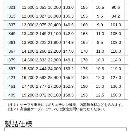
301
11,600
1,853
18,200
133.0
155
10.5
90.6
313
12,000
1,927
18,900
135.3
155
9.5
94.2
1
337
13,000
2,075
20,400
140.6
160
9.0
101.0
1
349
13,400
2,149
21,100
142.0
165
11.0
105.0
1
361
13,900
2,223
21,800
144.9
165
9.5
109.0
1
367
14,100
2,260
22,200
147.0
170
11.0
110.0
1
379
14,600
2,333
22,900
149.1
170
10.0
114.0
1
397
15,300
2,444
24,000
153.2
175
10.5
119.0
1
421
16,200
2,592
25,400
155.2
180
12.0
127.0
1
451
17,400
2,777
27,200
162.9
190
13.0
136.0
1
499
19,200
3,072
30,100
168.5
195
12.5
150.0
1
（注１）ケーブル重量にはポリエチレン被覆、内部防食材などを含みます。
（注２）高強度ケーブルについては別途お問い合わせください。
製品仕様