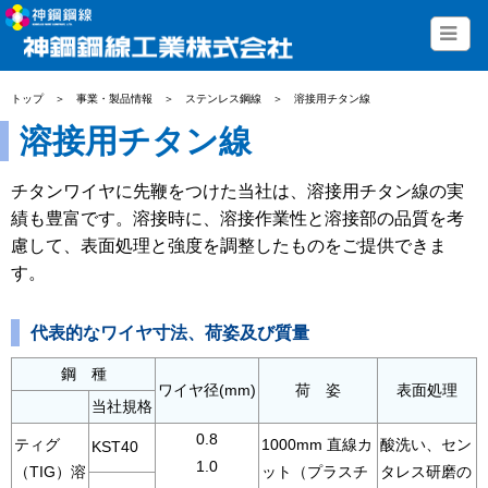
トップ
＞
事業・製品情報
＞
ステンレス鋼線
＞
溶接用チタン線
溶接用チタン線
チタンワイヤに先鞭をつけた当社は、溶接用チタン線の実
績も豊富です。溶接時に、溶接作業性と溶接部の品質を考
慮して、表面処理と強度を調整したものをご提供できま
す。
代表的なワイヤ寸法、荷姿及び質量
鋼 種
ワイヤ径(mm)
荷 姿
表面処理
当社規格
0.8
ティグ
1000mm 直線カ
酸洗い、セン
KST40
1.0
（TIG）溶
ット（プラスチ
タレス研磨の