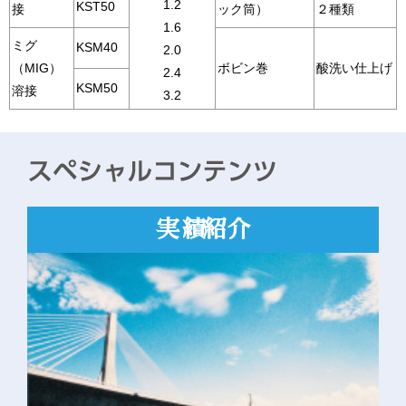
1.2
KST50
接
ック筒）
２種類
1.6
ミグ
KSM40
2.0
（MIG）
ボビン巻
酸洗い仕上げ
2.4
KSM50
溶接
3.2
実績紹介