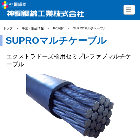
トップ
＞
事業・製品情報
＞
PC鋼材
＞
SUPROマルチケーブル
SUPROマルチケーブル
エクストラドーズ橋用セミプレファブマルチケ
ーブル