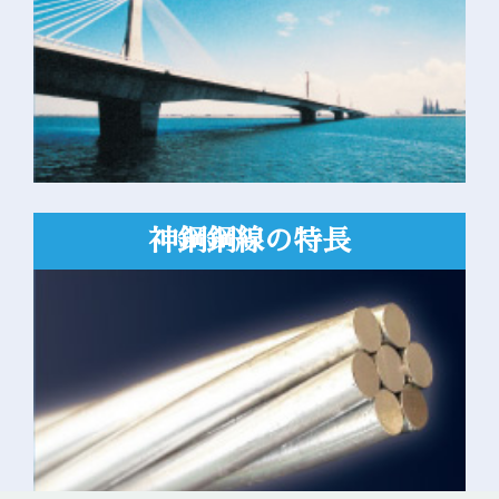
神鋼鋼線の
特長