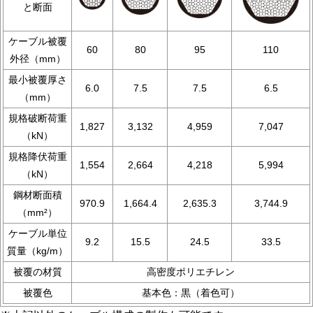
と断面
ケーブル被覆
60
80
95
110
外径（mm）
最小被覆厚さ
6.0
7.5
7.5
6.5
（mm）
規格破断荷重
1,827
3,132
4,959
7,047
（kN）
規格降伏荷重
1,554
2,664
4,218
5,994
（kN）
鋼材断面積
970.9
1,664.4
2,635.3
3,744.9
（mm²）
ケーブル単位
9.2
15.5
24.5
33.5
質量（kg/m）
被覆の材質
高密度ポリエチレン
被覆色
基本色：黒（着色可）