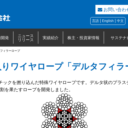
お問い合わ
言語
English
中文
ニュース
術開発
実績紹介
株主・投資家情報
サステナ
リリース
フィラーロープ
入りワイヤロープ「デルタフィラ
チックを撚り込んだ特殊ワイヤロープです。デルタ状のプラス
割を果たすロープを開発しました。