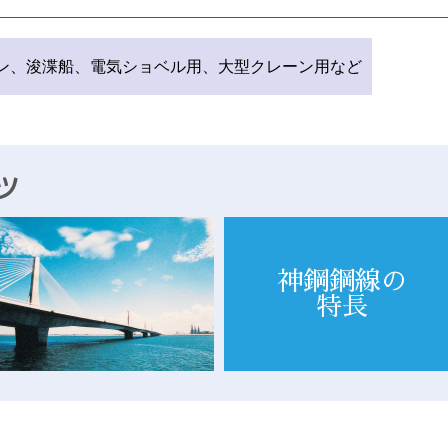
ン、浚渫船、電気ショベル用、大型クレーン用など
神鋼鋼線の
特長