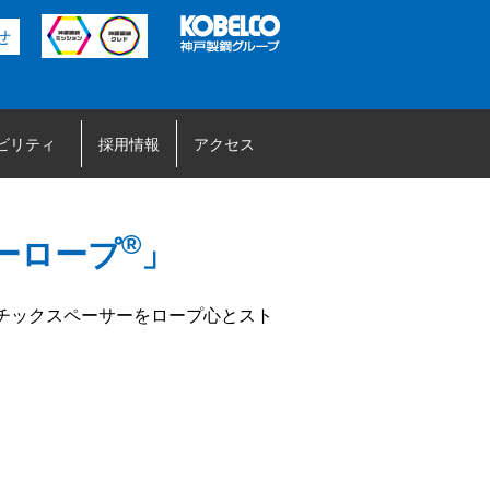
せ
ビリティ
採用情報
アクセス
®
ーロープ
」
チックスペーサーをロープ心とスト